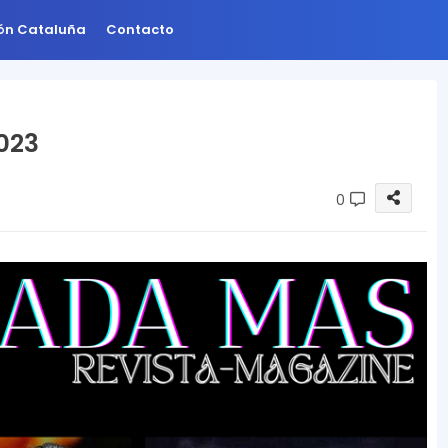
ión Cataluña
Contacto
023
0